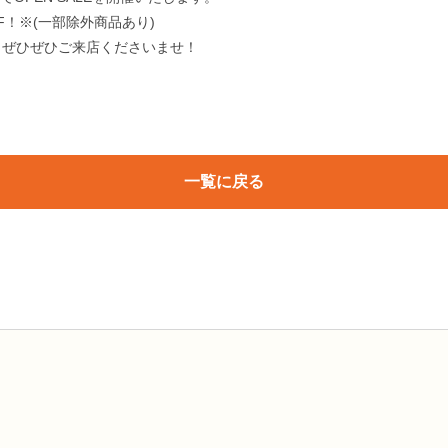
F！※(一部除外商品あり)
！ぜひぜひご来店くださいませ！
り
一覧に戻る