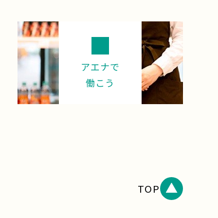
アエナで
働こう
TOP