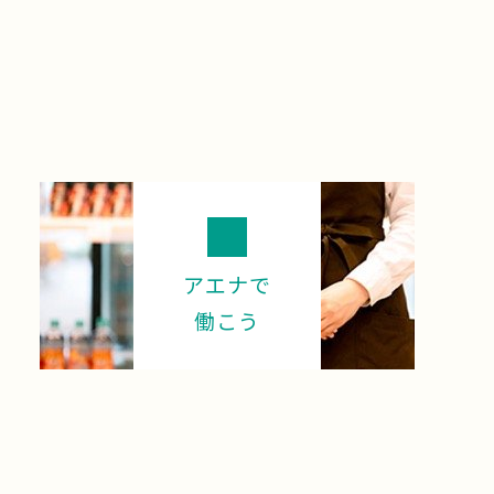
アエナで
働こう