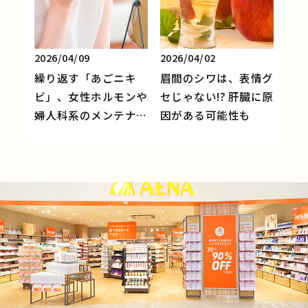
2026/04/09
2026/04/02
繰り返す「あごニキ
眉間のシワは、表情グ
ビ」、女性ホルモンや
セじゃない!? 肝臓に原
婦人科系のメンテナン
因がある可能性も
スを！