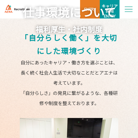
キャリア
仕事環境について
ENTRY
採用
ENTRY
福利厚生・社内制度
「自分らしく働く」を大切
にした環境づくり
自分にあったキャリア・働き方を選ぶことは、
長く続く社会人生活で大切なことだとアエナは
考えています。
「自分らしさ」の発見に繋がるような、各種研
修や制度を整えております。