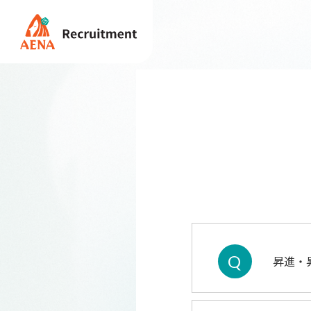
Q
昇進・