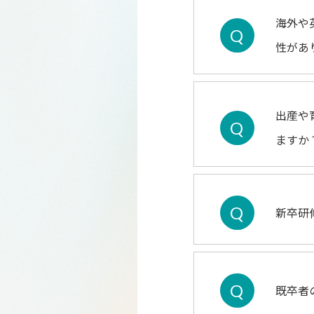
海外や
Q
性があ
出産や
Q
ますか
Q
新卒研
Q
既卒者